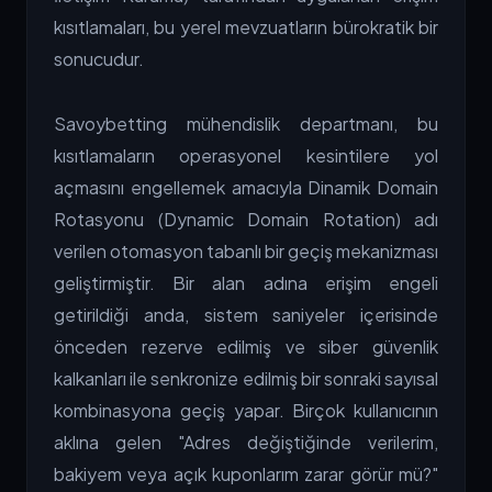
kısıtlamaları, bu yerel mevzuatların bürokratik bir
sonucudur.
Savoybetting mühendislik departmanı, bu
kısıtlamaların operasyonel kesintilere yol
açmasını engellemek amacıyla Dinamik Domain
Rotasyonu (Dynamic Domain Rotation) adı
verilen otomasyon tabanlı bir geçiş mekanizması
geliştirmiştir. Bir alan adına erişim engeli
getirildiği anda, sistem saniyeler içerisinde
önceden rezerve edilmiş ve siber güvenlik
kalkanları ile senkronize edilmiş bir sonraki sayısal
kombinasyona geçiş yapar. Birçok kullanıcının
aklına gelen "Adres değiştiğinde verilerim,
bakiyem veya açık kuponlarım zarar görür mü?"