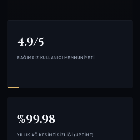
4.9/5
BAĞIMSIZ KULLANICI MEMNUNIYETI
%99.98
YILLIK AĞ KESINTISIZLIĞI (UPTIME)