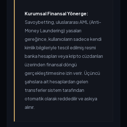
Kurumsal Finansal Yönerge:
Savoybetting, uluslararası AML (Anti-
Money Laundering) yasaları
gereğince, kullanıcıların sadece kendi
kimlik bilgileriyle tescil edilmiş resmi
banka hesapları veya kripto cüzdanları
üzerinden finansal döngü
gerçekleştirmesine izin verir. Üçüncü
şahıslara ait hesaplardan gelen
transferler sistem tarafından
otomatik olarak reddedilir ve askıya
alınır.