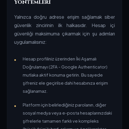
Yöntemleri
Yalnızca doğru adrese erişim sağlamak siber
güvenlik zincirinin ilk halkasıdır. Hesap içi
güvenliği maksimuma çıkarmak için şu adımları
uygulamalısınız:
Hesap profiliniz üzerinden İki Aşamalı
Doğrulamayı (2FA - Google Authenticator)
mutlaka aktif konuma getirin. Bu sayede
şifreniz ele geçirilse dahi hesabınıza erişim
sağlanamaz.
Platform için belirlediğiniz parolanın, diğer
sosyal medya veya e-posta hesaplarınızdaki
şifrelerle tamamen farklı ve kompleks
(büyük/küçük harf, rakam ve özel karakter