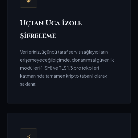
Uçtan Uca İzole
Şifreleme
Verileriniz, üçüncü taraf servis sağlayıcıların
erişemeyeceği biçimde, donanımsal güvenlik
modülleri (HSM) ve TLS 1.3 protokolleri
katmanında tamamen kripto tabanlı olarak
saklanır.
⚡