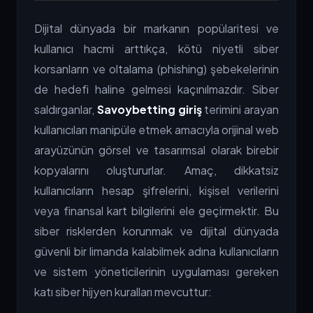
Dijital dünyada bir markanın popülaritesi ve
kullanıcı hacmi arttıkça, kötü niyetli siber
korsanların ve oltalama (phishing) şebekelerinin
de hedefi haline gelmesi kaçınılmazdır. Siber
saldırganlar,
Savoybetting giriş
terimini arayan
kullanıcıları manipüle etmek amacıyla orijinal web
arayüzünün görsel ve tasarımsal olarak birebir
kopyalarını oluştururlar. Amaç, dikkatsiz
kullanıcıların hesap şifrelerini, kişisel verilerini
veya finansal kart bilgilerini ele geçirmektir. Bu
siber risklerden korunmak ve dijital dünyada
güvenli bir limanda kalabilmek adına kullanıcıların
ve sistem yöneticilerinin uygulaması gereken
katı siber hijyen kuralları mevcuttur: