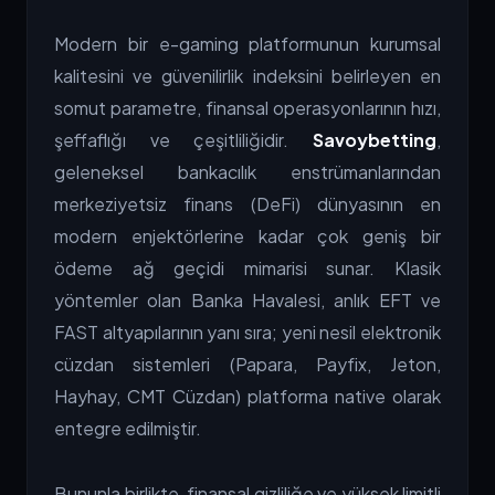
Modern bir e-gaming platformunun kurumsal
kalitesini ve güvenilirlik indeksini belirleyen en
somut parametre, finansal operasyonlarının hızı,
şeffaflığı ve çeşitliliğidir.
Savoybetting
,
geleneksel bankacılık enstrümanlarından
merkeziyetsiz finans (DeFi) dünyasının en
modern enjektörlerine kadar çok geniş bir
ödeme ağ geçidi mimarisi sunar. Klasik
yöntemler olan Banka Havalesi, anlık EFT ve
FAST altyapılarının yanı sıra; yeni nesil elektronik
cüzdan sistemleri (Papara, Payfix, Jeton,
Hayhay, CMT Cüzdan) platforma native olarak
entegre edilmiştir.
Bununla birlikte, finansal gizliliğe ve yüksek limitli