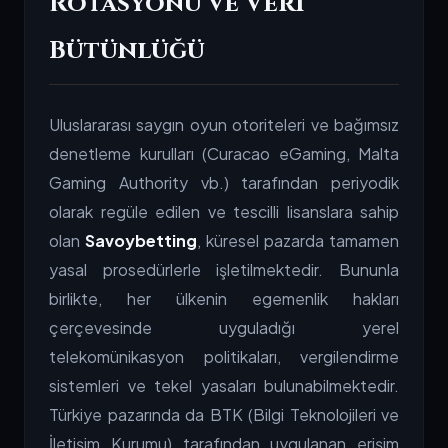
Rotasyonu ve Veri
Bütünlüğü
Uluslararası saygın oyun otoriteleri ve bağımsız
denetleme kurulları (Curacao eGaming, Malta
Gaming Authority vb.) tarafından periyodik
olarak regüle edilen ve tescilli lisanslara sahip
olan
Savoybetting
, küresel pazarda tamamen
yasal prosedürlerle işletilmektedir. Bununla
birlikte, her ülkenin egemenlik hakları
çerçevesinde uyguladığı yerel
telekomünikasyon politikaları, vergilendirme
sistemleri ve tekel yasaları bulunabilmektedir.
Türkiye pazarında da BTK (Bilgi Teknolojileri ve
İletişim Kurumu) tarafından uygulanan erişim