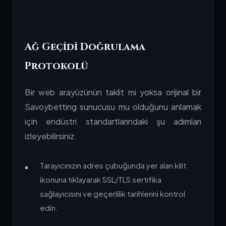
Ağ Geçidi Doğrulama
Protokolü
Bir web arayüzünün taklit mi yoksa orijinal bir
Savoybetting sunucusu mu olduğunu anlamak
için endüstri standartlarındaki şu adımları
izleyebilirsiniz:
Tarayıcınızın adres çubuğunda yer alan kilit
ikonuna tıklayarak SSL/TLS sertifika
sağlayıcısını ve geçerlilik tarihlerini kontrol
edin.