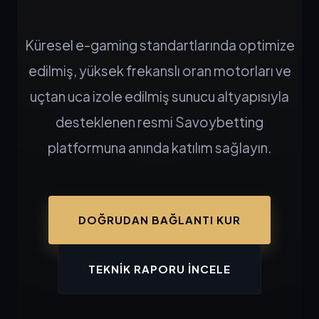
Küresel e-gaming standartlarında optimize
edilmiş, yüksek frekanslı oran motorları ve
uçtan uca izole edilmiş sunucu altyapısıyla
desteklenen resmi Savoybetting
platformuna anında katılım sağlayın.
DOĞRUDAN BAĞLANTI KUR
TEKNIK RAPORU İNCELE