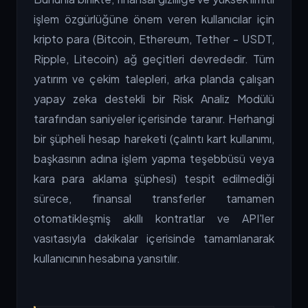
işlem özgürlüğüne önem veren kullanıcılar için
kripto para (Bitcoin, Ethereum, Tether - USDT,
Ripple, Litecoin) ağ geçitleri devrededir. Tüm
yatırım ve çekim talepleri, arka planda çalışan
yapay zeka destekli bir Risk Analiz Modülü
tarafından saniyeler içerisinde taranır. Herhangi
bir şüpheli hesap hareketi (çalıntı kart kullanımı,
başkasının adına işlem yapma teşebbüsü veya
kara para aklama şüphesi) tespit edilmediği
sürece, finansal transferler tamamen
otomatikleşmiş akıllı kontratlar ve API'ler
vasıtasıyla dakikalar içerisinde tamamlanarak
kullanıcının hesabına yansıtılır.