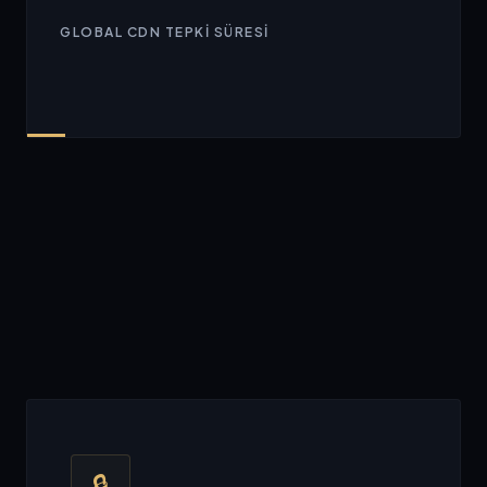
GLOBAL CDN TEPKI SÜRESI
🔒