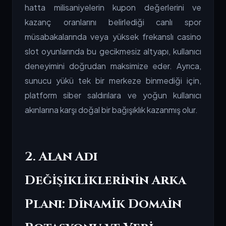
hatta milisaniyelerin kupon değerlerini ve
kazanç oranlarını belirlediği canlı spor
müsabakalarında veya yüksek frekanslı casino
slot oyunlarında bu gecikmesiz altyapı, kullanıcı
deneyimini doğrudan maksimize eder. Ayrıca,
sunucu yükü tek bir merkeze binmediği için,
platform siber saldırılara ve yoğun kullanıcı
akınlarına karşı doğal bir bağışıklık kazanmış olur.
2. Alan Adı
Değişikliklerinin Arka
Planı: Dinamik Domain