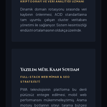
KRIPTOGRAFI VE VERI ANALITIĞI UZMANI
Dinamik domain rotasyonu sırasında veri
kaybının önlenmesi, ACID standartlarına
tam uyumlu çalışan cluster veritabanı
yönetimi ile sağlanıyor. Sistem kesintisizliği
endüstri ortalamasının oldukça üzerinde.
Yazılım Müh. Kaan Soydan
FULL-STACK WEB MIMAR & SEO
STRATEJISTI
PWA teknolojisinin platforma bu denli
pürüzsüz entegre edilmesi, mobil web
performansını mükemmelleştirmiş. Arama
motoru botlarının siteyi tarama bütçesi