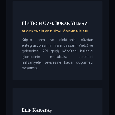
FinTech Uzm. Burak Yılmaz
BLOCKCHAIN VE DIJITAL ÖDEME MIMARI
Kripto para ve elektronik cüzdan
entegrasyonlarının hızı muazzam. Web3 ve
geleneksel API geçiş köprüleri, kullanıcı
işlemlerinin mutabakat sürelerini
milisaniyeler seviyesine kadar düşürmeyi
başarmış.
Elif Karataş