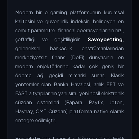
Modern bir e-gaming platformunun kurumsal
kalitesini ve güvenilirlik indeksini belirleyen en
somut parametre, finansal operasyonlarının hızı,
şeffaflığı ve çeşitliliğidir.
Savoybetting
,
geleneksel bankacılık enstrümanlarından
merkeziyetsiz finans (DeFi) dünyasının en
modern enjektörlerine kadar çok geniş bir
ödeme ağ geçidi mimarisi sunar. Klasik
yöntemler olan Banka Havalesi, anlık EFT ve
FAST altyapılarının yanı sıra; yeni nesil elektronik
cüzdan sistemleri (Papara, Payfix, Jeton,
Hayhay, CMT Cüzdan) platforma native olarak
entegre edilmiştir.
Bununla birlikte, finansal gizliliğe ve yüksek limitli