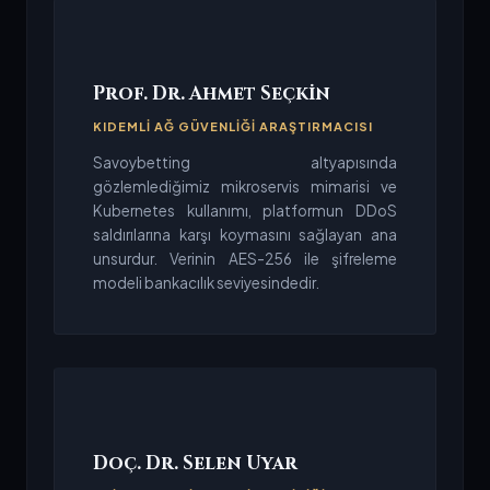
Prof. Dr. Ahmet Seçkin
KIDEMLI AĞ GÜVENLIĞI ARAŞTIRMACISI
Savoybetting altyapısında
gözlemlediğimiz mikroservis mimarisi ve
Kubernetes kullanımı, platformun DDoS
saldırılarına karşı koymasını sağlayan ana
unsurdur. Verinin AES-256 ile şifreleme
modeli bankacılık seviyesindedir.
Doç. Dr. Selen Uyar