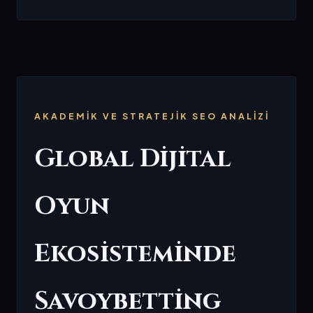
AKADEMİK VE STRATEJİK SEO ANALİZİ
Global Dijital
Oyun
Ekosisteminde
Savoybetting