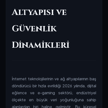
Altyapısı ve
Güvenlik
Dinamikleri
İnternet teknolojilerinin ve ağ altyapılarının baş
döndürücü bir hızla evrildiği 2026 yılında, dijital
eğlence ve e-gaming sektörü, endüstriyel
ölçekte en büyük veri yoğunluğuna sahip
alanlardan biri haline gelmiştir. Bu küresel