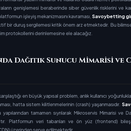
ların genişlemesi beraberinde siber güvenlik risklerini ve k
n platformun işleyiş mekanizmasını kavraması,
Savoybetting gir
ktif bir duruş sergilemesi kritik önem arz etmektedir. Bu bili
rişim protokollerini derinlemesine ele alacağız.
ğında Dağıtık Sunucu Mimarisi ve
rşılaştığı en büyük yapısal problem, anlık kullanıcı yoğunlukla
ması, hatta sistem kilitlenmelerinin (crash) yaşanmasıdır.
Sav
u yapılarından tamamen sıyrılarak Mikroservis Mimarisi ve Da
r. Platformun veri tabanları ve ön yüz (frontend) bileşen
 (CDN) üzerinden serve edilmektedir.