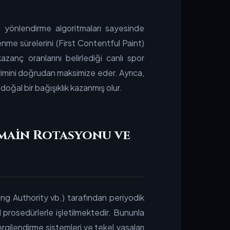
i yönlendirme algoritmaları sayesinde
enme sürelerini (First Contentful Paint)
azanç oranlarını belirlediği canlı spor
yimini doğrudan maksimize eder. Ayrıca,
doğal bir bağışıklık kazanmış olur.
omain Rotasyonu ve
ng Authority vb.) tarafından periyodik
prosedürlerle işletilmektedir. Bununla
rgilendirme sistemleri ve tekel yasaları