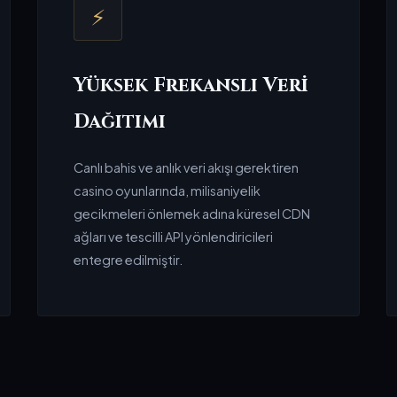
⚡
Yüksek Frekanslı Veri
Dağıtımı
Canlı bahis ve anlık veri akışı gerektiren
casino oyunlarında, milisaniyelik
gecikmeleri önlemek adına küresel CDN
ağları ve tescilli API yönlendiricileri
entegre edilmiştir.