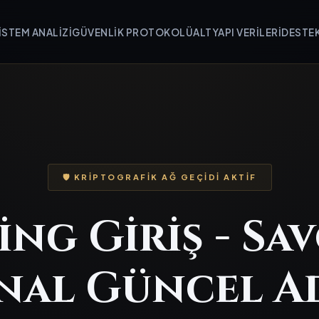
ISTEM ANALIZI
GÜVENLIK PROTOKOLÜ
ALTYAPI VERILERI
DESTEK
🛡️ KRIPTOGRAFIK AĞ GEÇIDI AKTIF
ing Giriş - Sa
nal Güncel A