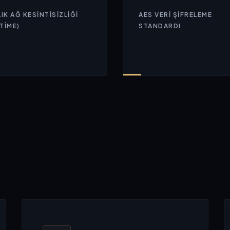
LIK AĞ KESINTISIZLIĞI
AES VERI ŞIFRELEME
TIME)
STANDARDI