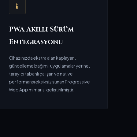
📱
PWA Akıllı Sürüm
Entegrasyonu
Cihazınızda ekstra alan kaplayan,
güncelleme bağımlı uygulamalar yerine,
tarayıcı tabanlı çalışan ve native
performansı eksiksiz sunan Progressive
Web App mimarisi geliştirilmiştir.