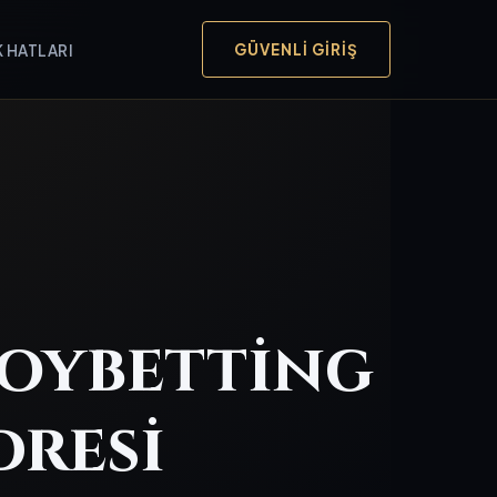
GÜVENLI GIRIŞ
 HATLARI
voybetting
dresi