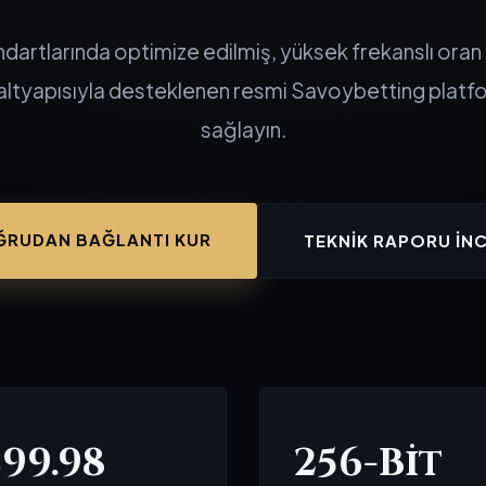
artlarında optimize edilmiş, yüksek frekanslı oran
 altyapısıyla desteklenen resmi Savoybetting platf
sağlayın.
RUDAN BAĞLANTI KUR
TEKNIK RAPORU İN
99.98
256-Bit