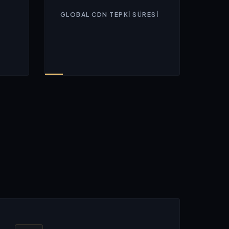
GLOBAL CDN TEPKI SÜRESI