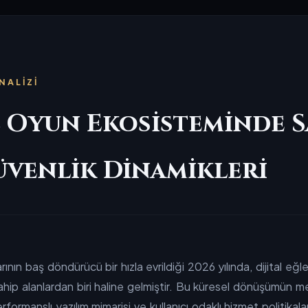
NALİZİ
l Oyun Ekosisteminde 
Güvenlik Dinamikleri
larının baş döndürücü bir hızla evrildiği 2026 yılında, dijital 
hip alanlardan biri haline gelmiştir. Bu küresel dönüşümün
ormanslı yazılım mimarisi ve kullanıcı odaklı hizmet politikalar