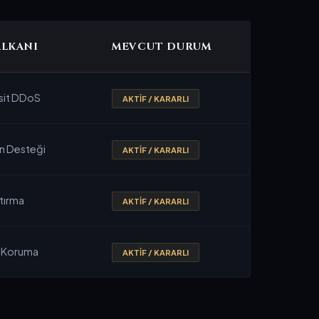
ALKANI
MEVCUT DURUM
nsit DDoS
AKTIF / KARARLI
n Desteği
AKTIF / KARARLI
ştırma
AKTIF / KARARLI
m Koruma
AKTIF / KARARLI