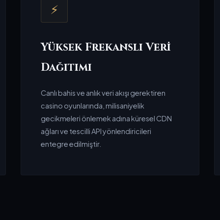
⚡
Yüksek Frekanslı Veri
Dağıtımı
Canlı bahis ve anlık veri akışı gerektiren
casino oyunlarında, milisaniyelik
gecikmeleri önlemek adına küresel CDN
ağları ve tescilli API yönlendiricileri
entegre edilmiştir.