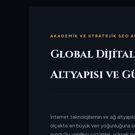
AKADEMİK VE STRATEJİK SEO A
Global Dijita
Altyapısı ve 
İnternet teknolojilerinin ve ağ altyapı
ölçekte en büyük veri yoğunluğuna sa
sunduğu yenilikçi çözümler, yüksek perf