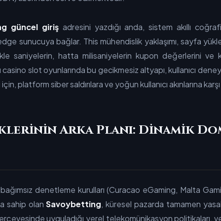
g güncel giriş
adresini yazdığı anda, sistem akıllı coğraf
an edge sunucuya bağlar. This mühendislik yaklaşımı, sayfa yükl
le saniyelerin, hatta milisaniyelerin kupon değerlerini ve k
casino slot oyunlarında bu gecikmesiz altyapı, kullanıcı dene
n, platform siber saldırılara ve yoğun kullanıcı akınlarına karşı 
liklerinin Arka Planı: Dinamik D
ve bağımsız denetleme kurulları (Curacao eGaming, Malta Gami
ara sahip olan
Savoybetting
, küresel pazarda tamamen yasal 
 çerçevesinde uyguladığı yerel telekomünikasyon politikaları, ve