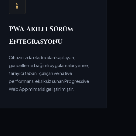
📱
PWA Akıllı Sürüm
Entegrasyonu
Cihazınızda ekstra alan kaplayan,
güncelleme bağımlı uygulamalar yerine,
tarayıcı tabanlı çalışan ve native
performansı eksiksiz sunan Progressive
Web App mimarisi geliştirilmiştir.