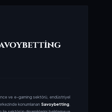
Savoybetting
eğlence ve e-gaming sektörü, endüstriyel
 merkezinde konumlanan
Savoybetting
,
ı ile sektörün dinamiklerini belirlemeye