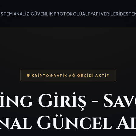
ISTEM ANALIZI
GÜVENLIK PROTOKOLÜ
ALTYAPI VERILERI
DESTEK
🛡️ KRIPTOGRAFIK AĞ GEÇIDI AKTIF
ing Giriş - Sa
nal Güncel A