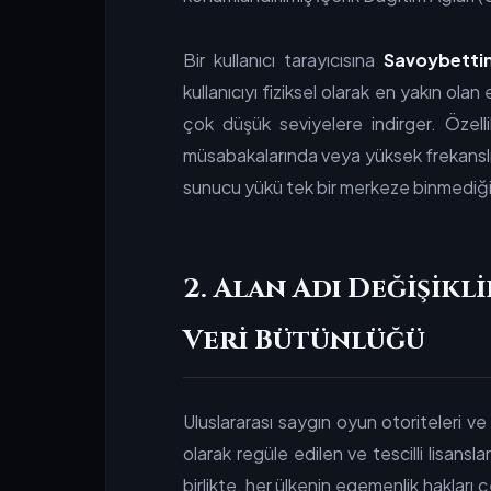
Bir kullanıcı tarayıcısına
Savoybettin
kullanıcıyı fiziksel olarak en yakın ol
çok düşük seviyelere indirger. Özellik
müsabakalarında veya yüksek frekanslı 
sunucu yükü tek bir merkeze binmediği içi
2. Alan Adı Değişik
Veri Bütünlüğü
Uluslararası saygın oyun otoriteleri 
olarak regüle edilen ve tescilli lisansl
birlikte, her ülkenin egemenlik hakları