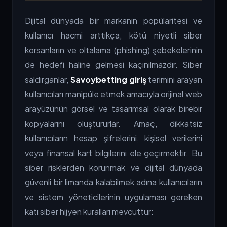
Dijital dünyada bir markanın popülaritesi ve
kullanıcı hacmi arttıkça, kötü niyetli siber
korsanların ve oltalama (phishing) şebekelerinin
de hedefi haline gelmesi kaçınılmazdır. Siber
saldırganlar,
Savoybetting giriş
terimini arayan
kullanıcıları manipüle etmek amacıyla orijinal web
arayüzünün görsel ve tasarımsal olarak birebir
kopyalarını oluştururlar. Amaç, dikkatsiz
kullanıcıların hesap şifrelerini, kişisel verilerini
veya finansal kart bilgilerini ele geçirmektir. Bu
siber risklerden korunmak ve dijital dünyada
güvenli bir limanda kalabilmek adına kullanıcıların
ve sistem yöneticilerinin uygulaması gereken
katı siber hijyen kuralları mevcuttur: