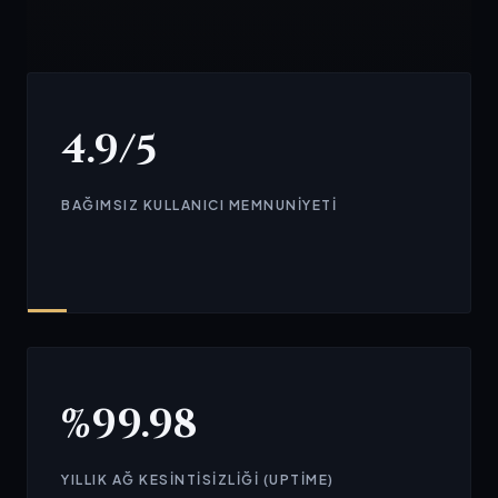
4.9/5
BAĞIMSIZ KULLANICI MEMNUNIYETI
%99.98
YILLIK AĞ KESINTISIZLIĞI (UPTIME)