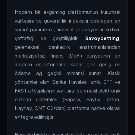
Modern bir e-gaming platformunun kurumsal
kalitesini ve güvenilirlik indeksini belirleyen en
somut parametre, finansal operasyonlarının hızı,
şeffaflığı ve çeşitliliğidir.
Savoybetting
,
geleneksel bankacılık enstrümanlarından
merkeziyetsiz finans (DeFi) dünyasının en
modern enjektörlerine kadar çok geniş bir
ödeme ağ geçidi mimarisi sunar. Klasik
yöntemler olan Banka Havalesi, anlık EFT ve
FAST altyapılarının yanı sıra; yeni nesil elektronik
cüzdan sistemleri (Papara, Payfix, Jeton,
Hayhay, CMT Cüzdan) platforma native olarak
entegre edilmiştir.
Bununla birlikte, finansal gizliliğe ve yüksek limitli