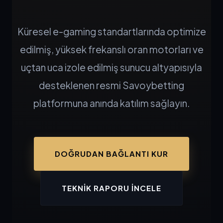
Küresel e-gaming standartlarında optimize
edilmiş, yüksek frekanslı oran motorları ve
uçtan uca izole edilmiş sunucu altyapısıyla
desteklenen resmi Savoybetting
platformuna anında katılım sağlayın.
DOĞRUDAN BAĞLANTI KUR
TEKNIK RAPORU İNCELE