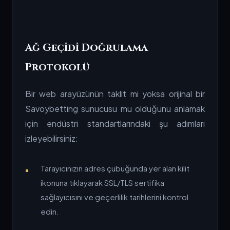
Ağ Geçidi Doğrulama
Protokolü
Bir web arayüzünün taklit mi yoksa orijinal bir
Savoybetting sunucusu mu olduğunu anlamak
için endüstri standartlarındaki şu adımları
izleyebilirsiniz:
Tarayıcınızın adres çubuğunda yer alan kilit
ikonuna tıklayarak SSL/TLS sertifika
sağlayıcısını ve geçerlilik tarihlerini kontrol
edin.