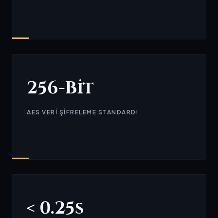
256-Bit
AES VERI ŞIFRELEME STANDARDI
< 0.25s