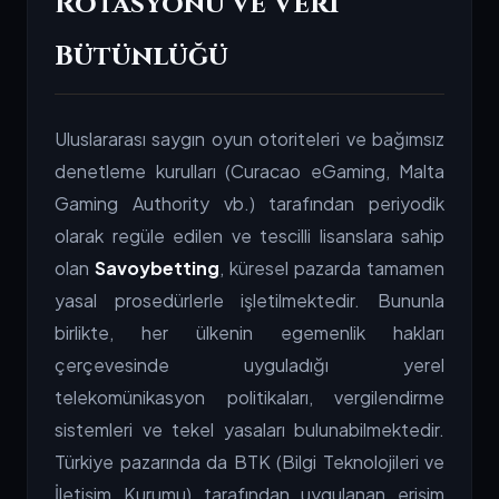
Rotasyonu ve Veri
Bütünlüğü
Uluslararası saygın oyun otoriteleri ve bağımsız
denetleme kurulları (Curacao eGaming, Malta
Gaming Authority vb.) tarafından periyodik
olarak regüle edilen ve tescilli lisanslara sahip
olan
Savoybetting
, küresel pazarda tamamen
yasal prosedürlerle işletilmektedir. Bununla
birlikte, her ülkenin egemenlik hakları
çerçevesinde uyguladığı yerel
telekomünikasyon politikaları, vergilendirme
sistemleri ve tekel yasaları bulunabilmektedir.
Türkiye pazarında da BTK (Bilgi Teknolojileri ve
İletişim Kurumu) tarafından uygulanan erişim