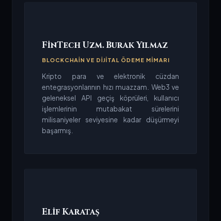
FinTech Uzm. Burak Yılmaz
BLOCKCHAIN VE DIJITAL ÖDEME MIMARI
Kripto para ve elektronik cüzdan
entegrasyonlarının hızı muazzam. Web3 ve
geleneksel API geçiş köprüleri, kullanıcı
işlemlerinin mutabakat sürelerini
milisaniyeler seviyesine kadar düşürmeyi
başarmış.
Elif Karataş