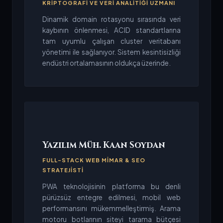
KRIPTOGRAFI VE VERI ANALITIĞI UZMANI
Dinamik domain rotasyonu sırasında veri
kaybının önlenmesi, ACID standartlarına
tam uyumlu çalışan cluster veritabanı
yönetimi ile sağlanıyor. Sistem kesintisizliği
endüstri ortalamasının oldukça üzerinde.
Yazılım Müh. Kaan Soydan
FULL-STACK WEB MIMAR & SEO
STRATEJISTI
PWA teknolojisinin platforma bu denli
pürüzsüz entegre edilmesi, mobil web
performansını mükemmelleştirmiş. Arama
motoru botlarının siteyi tarama bütçesi