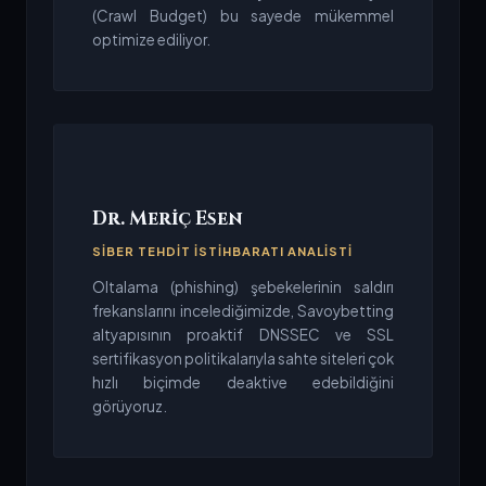
(Crawl Budget) bu sayede mükemmel
optimize ediliyor.
Dr. Meriç Esen
SIBER TEHDIT İSTIHBARATI ANALISTI
Oltalama (phishing) şebekelerinin saldırı
frekanslarını incelediğimizde, Savoybetting
altyapısının proaktif DNSSEC ve SSL
sertifikasyon politikalarıyla sahte siteleri çok
hızlı biçimde deaktive edebildiğini
görüyoruz.