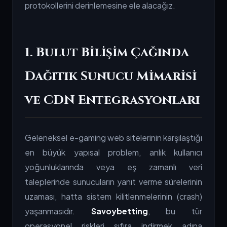
protokollerini derinlemesine ele alacağız.
1. Bulut Bilişim Çağında
Dağıtık Sunucu Mimarisi
ve CDN Entegrasyonları
Geleneksel e-gaming web sitelerinin karşılaştığı
en büyük yapısal problem, anlık kullanıcı
yoğunluklarında veya eş zamanlı veri
taleplerinde sunucuların yanıt verme sürelerinin
uzaması, hatta sistem kilitlenmelerinin (crash)
yaşanmasıdır.
Savoybetting
, bu tür
operasyonel riskleri sıfıra indirmek adına