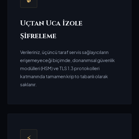
Uçtan Uca İzole
Şifreleme
Verileriniz, üçüncü taraf servis sağlayıcıların
erişemeyeceği biçimde, donanımsal güvenlik
modülleri (HSM) ve TLS 1.3 protokolleri
katmanında tamamen kripto tabanlı olarak
saklanır.
⚡