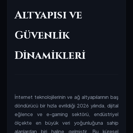
Altyapısı ve
Güvenlik
Dinamikleri
İnternet teknolojilerinin ve ağ altyapılarının baş
döndürücü bir hızla evrildiği 2026 yılında, dijital
eğlence ve e-gaming sektörü, endüstriyel
ölçekte en büyük veri yoğunluğuna sahip
alanlardan biri haline gelmiştir. Bu küresel