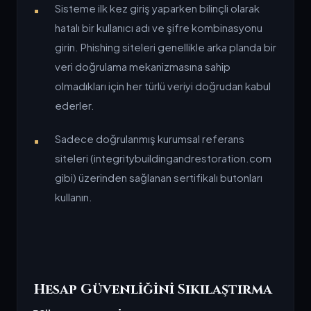
Sisteme ilk kez giriş yaparken bilinçli olarak
hatalı bir kullanıcı adı ve şifre kombinasyonu
girin. Phishing siteleri genellikle arka planda bir
veri doğrulama mekanizmasına sahip
olmadıkları için her türlü veriyi doğrudan kabul
ederler.
Sadece doğrulanmış kurumsal referans
siteleri (integritybuildingandrestoration.com
gibi) üzerinden sağlanan sertifikalı butonları
kullanın.
Hesap Güvenliğini Sıkılaştırma