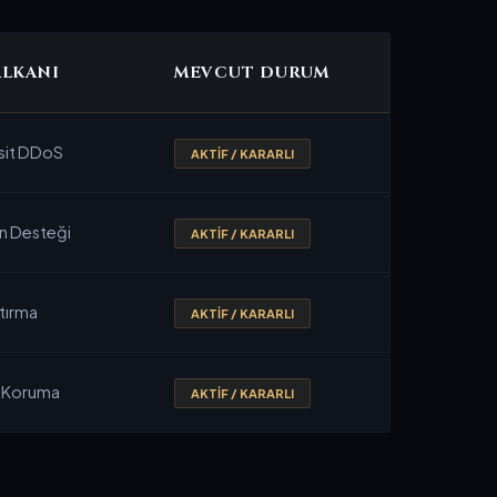
ALKANI
MEVCUT DURUM
nsit DDoS
AKTIF / KARARLI
n Desteği
AKTIF / KARARLI
ştırma
AKTIF / KARARLI
m Koruma
AKTIF / KARARLI