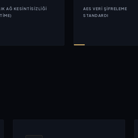
LIK AĞ KESINTISIZLIĞI
AES VERI ŞIFRELEME
TIME)
STANDARDI