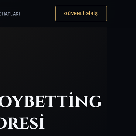
GÜVENLI GIRIŞ
 HATLARI
voybetting
dresi