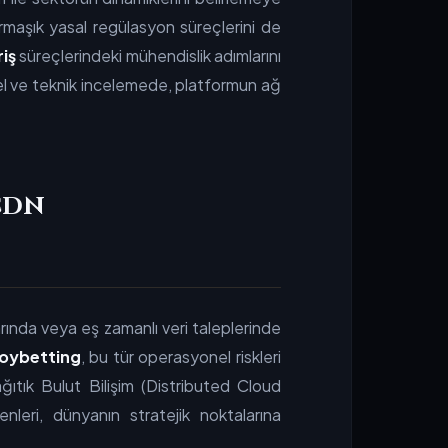
armaşık yasal regülasyon süreçlerini de
iş
süreçlerindeki mühendislik adımlarını
msel ve teknik incelemede, platformun ağ
 CDN
rında veya eş zamanlı veri taleplerinde
oybetting
, bu tür operasyonel riskleri
ğıtık Bulut Bilişim (Distributed Cloud
leri, dünyanın stratejik noktalarına