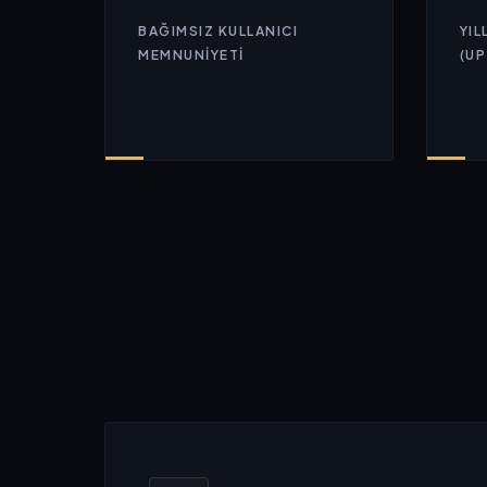
BAĞIMSIZ KULLANICI
YIL
MEMNUNIYETI
(UP