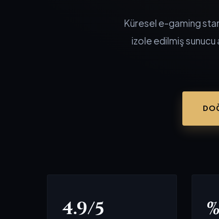
Küresel e-gaming stand
izole edilmiş sunucu
DOĞ
4.9/5
%