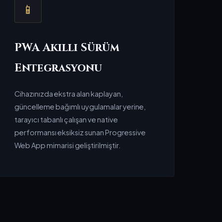
📱
PWA Akıllı Sürüm
Entegrasyonu
Cihazınızda ekstra alan kaplayan,
güncelleme bağımlı uygulamalar yerine,
tarayıcı tabanlı çalışan ve native
performansı eksiksiz sunan Progressive
Web App mimarisi geliştirilmiştir.