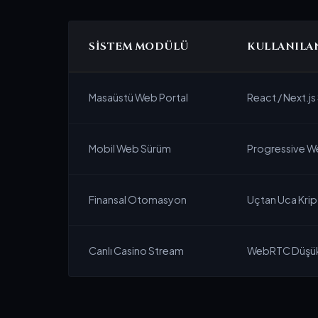
SISTEM MODÜLÜ
KULLANILAN
Masaüstü Web Portal
React / Next.js
Mobil Web Sürüm
Progressive W
Finansal Otomasyon
Uçtan Uca Krip
Canlı Casino Stream
WebRTC Düşük