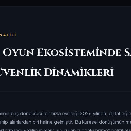
NALİZİ
l Oyun Ekosisteminde 
Güvenlik Dinamikleri
larının baş döndürücü bir hızla evrildiği 2026 yılında, dijital 
hip alanlardan biri haline gelmiştir. Bu küresel dönüşümün
ormanslı yazılım mimarisi ve kullanıcı odaklı hizmet politikalar