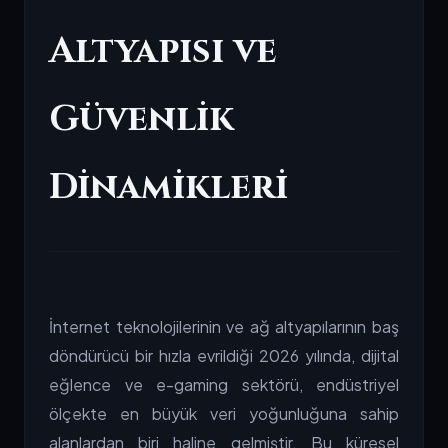
Altyapısı ve
Güvenlik
Dinamikleri
İnternet teknolojilerinin ve ağ altyapılarının baş
döndürücü bir hızla evrildiği 2026 yılında, dijital
eğlence ve e-gaming sektörü, endüstriyel
ölçekte en büyük veri yoğunluğuna sahip
alanlardan biri haline gelmiştir. Bu küresel