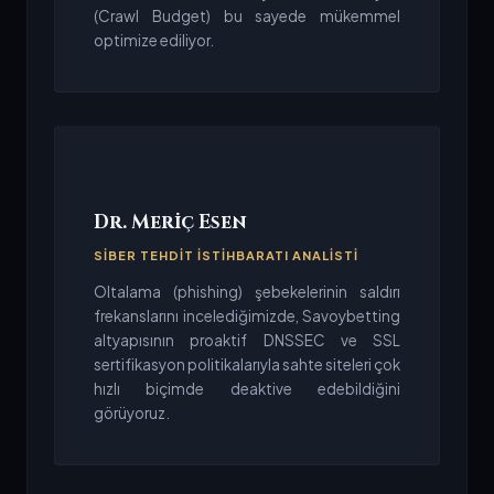
(Crawl Budget) bu sayede mükemmel
optimize ediliyor.
Dr. Meriç Esen
SIBER TEHDIT İSTIHBARATI ANALISTI
Oltalama (phishing) şebekelerinin saldırı
frekanslarını incelediğimizde, Savoybetting
altyapısının proaktif DNSSEC ve SSL
sertifikasyon politikalarıyla sahte siteleri çok
hızlı biçimde deaktive edebildiğini
görüyoruz.