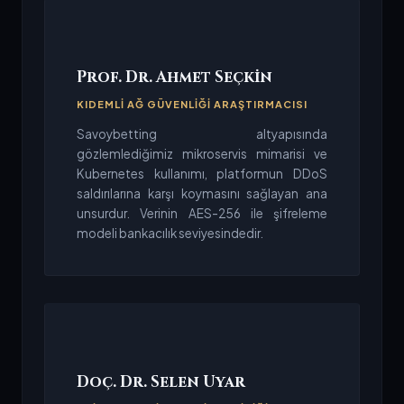
Prof. Dr. Ahmet Seçkin
KIDEMLI AĞ GÜVENLIĞI ARAŞTIRMACISI
Savoybetting altyapısında
gözlemlediğimiz mikroservis mimarisi ve
Kubernetes kullanımı, platformun DDoS
saldırılarına karşı koymasını sağlayan ana
unsurdur. Verinin AES-256 ile şifreleme
modeli bankacılık seviyesindedir.
Doç. Dr. Selen Uyar