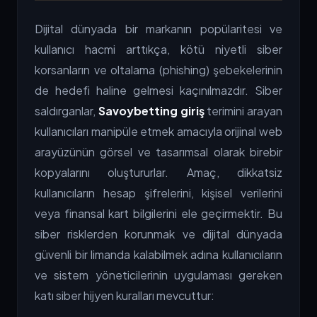
Dijital dünyada bir markanın popülaritesi ve
kullanıcı hacmi arttıkça, kötü niyetli siber
korsanların ve oltalama (phishing) şebekelerinin
de hedefi haline gelmesi kaçınılmazdır. Siber
saldırganlar,
Savoybetting giriş
terimini arayan
kullanıcıları manipüle etmek amacıyla orijinal web
arayüzünün görsel ve tasarımsal olarak birebir
kopyalarını oluştururlar. Amaç, dikkatsiz
kullanıcıların hesap şifrelerini, kişisel verilerini
veya finansal kart bilgilerini ele geçirmektir. Bu
siber risklerden korunmak ve dijital dünyada
güvenli bir limanda kalabilmek adına kullanıcıların
ve sistem yöneticilerinin uygulaması gereken
katı siber hijyen kuralları mevcuttur: