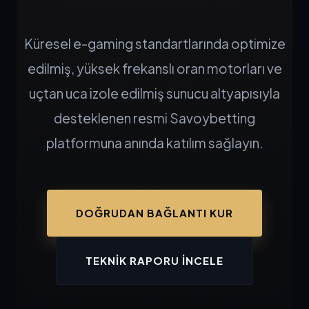
Küresel e-gaming standartlarında optimize
edilmiş, yüksek frekanslı oran motorları ve
uçtan uca izole edilmiş sunucu altyapısıyla
desteklenen resmi Savoybetting
platformuna anında katılım sağlayın.
DOĞRUDAN BAĞLANTI KUR
TEKNIK RAPORU İNCELE