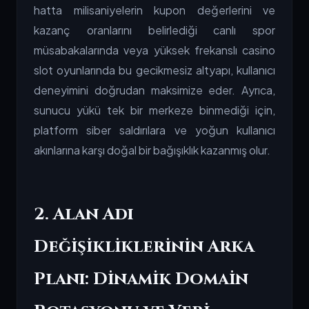
hatta milisaniyelerin kupon değerlerini ve
kazanç oranlarını belirlediği canlı spor
müsabakalarında veya yüksek frekanslı casino
slot oyunlarında bu gecikmesiz altyapı, kullanıcı
deneyimini doğrudan maksimize eder. Ayrıca,
sunucu yükü tek bir merkeze binmediği için,
platform siber saldırılara ve yoğun kullanıcı
akınlarına karşı doğal bir bağışıklık kazanmış olur.
2. Alan Adı
Değişikliklerinin Arka
Planı: Dinamik Domain