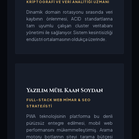
KRIPTOGRAFI VE VERI ANALITIĞI UZMANI
Dinamik domain rotasyonu sırasında veri
kaybının önlenmesi, ACID standartlarına
tam uyumlu çalışan cluster veritabanı
yönetimi ile sağlanıyor. Sistem kesintisizliği
endüstri ortalamasının oldukça üzerinde.
Yazılım Müh. Kaan Soydan
FULL-STACK WEB MIMAR & SEO
STRATEJISTI
PWA teknolojisinin platforma bu denli
pürüzsüz entegre edilmesi, mobil web
performansını mükemmelleştirmiş. Arama
motoru botlarının siteyi tarama bütçesi