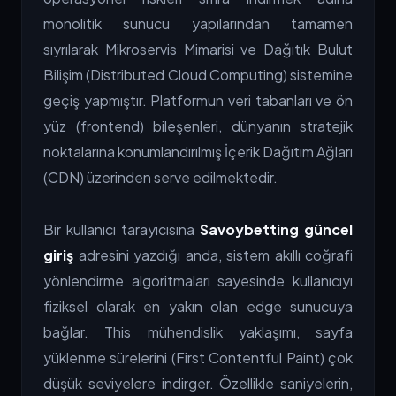
monolitik sunucu yapılarından tamamen
sıyrılarak Mikroservis Mimarisi ve Dağıtık Bulut
Bilişim (Distributed Cloud Computing) sistemine
geçiş yapmıştır. Platformun veri tabanları ve ön
yüz (frontend) bileşenleri, dünyanın stratejik
noktalarına konumlandırılmış İçerik Dağıtım Ağları
(CDN) üzerinden serve edilmektedir.
Bir kullanıcı tarayıcısına
Savoybetting güncel
giriş
adresini yazdığı anda, sistem akıllı coğrafi
yönlendirme algoritmaları sayesinde kullanıcıyı
fiziksel olarak en yakın olan edge sunucuya
bağlar. This mühendislik yaklaşımı, sayfa
yüklenme sürelerini (First Contentful Paint) çok
düşük seviyelere indirger. Özellikle saniyelerin,