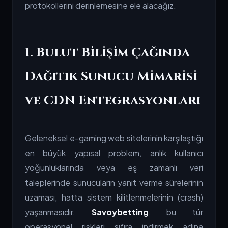
protokollerini derinlemesine ele alacağız.
1. Bulut Bilişim Çağında
Dağıtık Sunucu Mimarisi
ve CDN Entegrasyonları
Geleneksel e-gaming web sitelerinin karşılaştığı
en büyük yapısal problem, anlık kullanıcı
yoğunluklarında veya eş zamanlı veri
taleplerinde sunucuların yanıt verme sürelerinin
uzaması, hatta sistem kilitlenmelerinin (crash)
yaşanmasıdır.
Savoybetting
, bu tür
operasyonel riskleri sıfıra indirmek adına