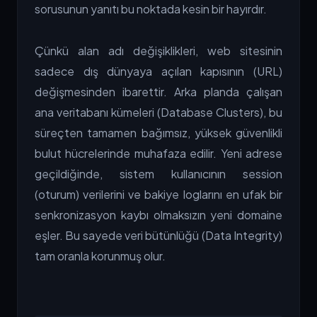
sorusunun yanıtı bu noktada kesin bir hayırdır.
Çünkü alan adı değişiklikleri, web sitesinin
sadece dış dünyaya açılan kapısının (URL)
değişmesinden ibarettir. Arka planda çalışan
ana veritabanı kümeleri (Database Clusters), bu
süreçten tamamen bağımsız, yüksek güvenlikli
bulut hücrelerinde muhafaza edilir. Yeni adrese
geçildiğinde, sistem kullanıcının session
(oturum) verilerini ve bakiye loglarını en ufak bir
senkronizasyon kaybı olmaksızın yeni domaine
eşler. Bu sayede veri bütünlüğü (Data Integrity)
tam oranla korunmuş olur.