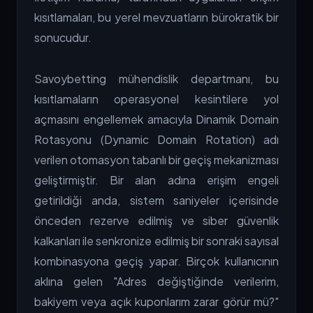
kısıtlamaları, bu yerel mevzuatların bürokratik bir
sonucudur.
Savoybetting mühendislik departmanı, bu
kısıtlamaların operasyonel kesintilere yol
açmasını engellemek amacıyla Dinamik Domain
Rotasyonu (Dynamic Domain Rotation) adı
verilen otomasyon tabanlı bir geçiş mekanizması
geliştirmiştir. Bir alan adına erişim engeli
getirildiği anda, sistem saniyeler içerisinde
önceden rezerve edilmiş ve siber güvenlik
kalkanları ile senkronize edilmiş bir sonraki sayısal
kombinasyona geçiş yapar. Birçok kullanıcının
aklına gelen "Adres değiştiğinde verilerim,
bakiyem veya açık kuponlarım zarar görür mü?"