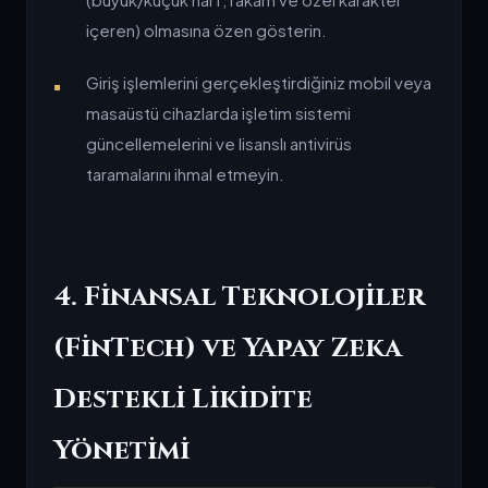
içeren) olmasına özen gösterin.
Giriş işlemlerini gerçekleştirdiğiniz mobil veya
masaüstü cihazlarda işletim sistemi
güncellemelerini ve lisanslı antivirüs
taramalarını ihmal etmeyin.
4. Finansal Teknolojiler
(FinTech) ve Yapay Zeka
Destekli Likidite
Yönetimi