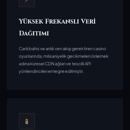
Yüksek Frekanslı Veri
Dağıtımı
Canlı bahis ve anlık veri akışı gerektiren casino
oyunlarında, milisaniyelik gecikmeleri önlemek
adına küresel CDN ağları ve tescilli API
yönlendiricileri entegre edilmiştir.
📱