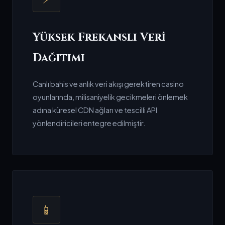
Yüksek Frekanslı Veri
Dağıtımı
Canlı bahis ve anlık veri akışı gerektiren casino
oyunlarında, milisaniyelik gecikmeleri önlemek
adına küresel CDN ağları ve tescilli API
yönlendiricileri entegre edilmiştir.
📱