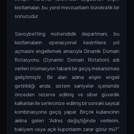
kısıtlamaları, bu yerel mevzuatların bürokratik bir
sonucudur.
Savoybetting mühendislik departmanı, bu
kısıtlamaların operasyonel kesintilere yol
açmasını engellemek amacıyla Dinamik Domain
Rotasyonu (Dynamic Domain Rotation) adı
verilen otomasyon tabanlı bir geçiş mekanizması
geliştirmiştir. Bir alan adına erişim engeli
getirildiği anda, sistem saniyeler içerisinde
önceden rezerve edilmiş ve siber güvenlik
kalkanları ile senkronize edilmiş bir sonraki sayısal
kombinasyona geçiş yapar. Birçok kullanıcının
aklına gelen "Adres değiştiğinde verilerim,
bakiyem veya açık kuponlarım zarar görür mü?"