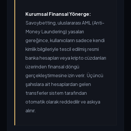
Kurumsal Finansal Yönerge:
Savoybetting, uluslararası AML (Anti-
Money Laundering) yasaları
gereğince, kullanıcıların sadece kendi
kimlik bilgileriyle tescil edilmiş resmi
banka hesapları veya kripto cüzdanları
üzerinden finansal döngü
gerçekleştirmesine izin verir. Üçüncü
şahıslara ait hesaplardan gelen
transferler sistem tarafından
otomatik olarak reddedilir ve askıya
alınır.