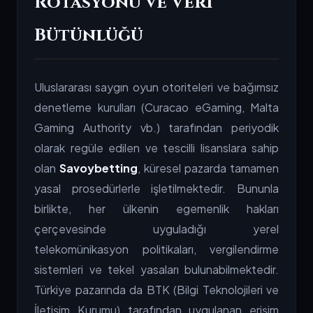
Rotasyonu ve Veri
Bütünlüğü
Uluslararası saygın oyun otoriteleri ve bağımsız
denetleme kurulları (Curacao eGaming, Malta
Gaming Authority vb.) tarafından periyodik
olarak regüle edilen ve tescilli lisanslara sahip
olan
Savoybetting
, küresel pazarda tamamen
yasal prosedürlerle işletilmektedir. Bununla
birlikte, her ülkenin egemenlik hakları
çerçevesinde uyguladığı yerel
telekomünikasyon politikaları, vergilendirme
sistemleri ve tekel yasaları bulunabilmektedir.
Türkiye pazarında da BTK (Bilgi Teknolojileri ve
İletişim Kurumu) tarafından uygulanan erişim