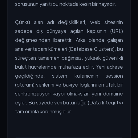
sorusunun yanıtı bu noktada kesin bir hayırdır.
Çünkü alan adı değişiklikleri, web sitesinin
sadece dış dünyaya açılan kapısının (URL)
değişmesinden ibarettir. Arka planda çalışan
ana veritabanı kümeleri (Database Clusters), bu
süreçten tamamen bağımsız, yüksek güvenlikli
bulut hücrelerinde muhafaza edilir. Yeni adrese
geçildiğinde, sistem kullanıcının session
(oturum) verilerini ve bakiye loglarını en ufak bir
senkronizasyon kaybı olmaksızın yeni domaine
eşler. Bu sayede veri bütünlüğü (Data Integrity)
tam oranla korunmuş olur.