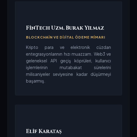
FinTech Uzm. Burak Yılmaz
BLOCKCHAIN VE DIJITAL ÖDEME MIMARI
Kripto para ve elektronik cüzdan
entegrasyonlarının hızı muazzam. Web3 ve
geleneksel API geçiş köprüleri, kullanıcı
işlemlerinin mutabakat sürelerini
milisaniyeler seviyesine kadar düşürmeyi
başarmış.
Elif Karataş