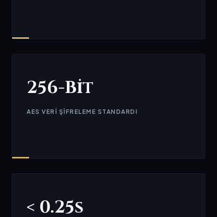
256-Bit
AES VERI ŞIFRELEME STANDARDI
< 0.25s