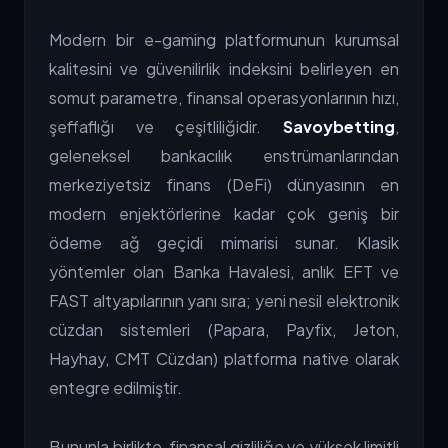
Modern bir e-gaming platformunun kurumsal
kalitesini ve güvenilirlik indeksini belirleyen en
somut parametre, finansal operasyonlarının hızı,
şeffaflığı ve çeşitliliğidir.
Savoybetting
,
geleneksel bankacılık enstrümanlarından
merkeziyetsiz finans (DeFi) dünyasının en
modern enjektörlerine kadar çok geniş bir
ödeme ağ geçidi mimarisi sunar. Klasik
yöntemler olan Banka Havalesi, anlık EFT ve
FAST altyapılarının yanı sıra; yeni nesil elektronik
cüzdan sistemleri (Papara, Payfix, Jeton,
Hayhay, CMT Cüzdan) platforma native olarak
entegre edilmiştir.
Bununla birlikte, finansal gizliliğe ve yüksek limitli