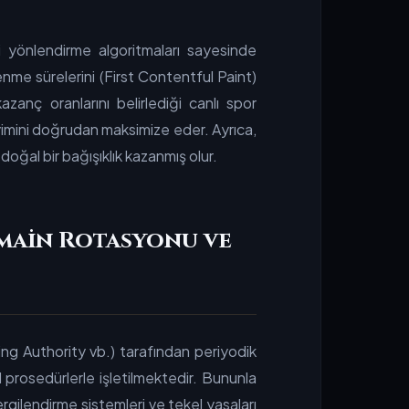
i yönlendirme algoritmaları sayesinde
enme sürelerini (First Contentful Paint)
azanç oranlarını belirlediği canlı spor
yimini doğrudan maksimize eder. Ayrıca,
doğal bir bağışıklık kazanmış olur.
omain Rotasyonu ve
ng Authority vb.) tarafından periyodik
prosedürlerle işletilmektedir. Bununla
rgilendirme sistemleri ve tekel yasaları