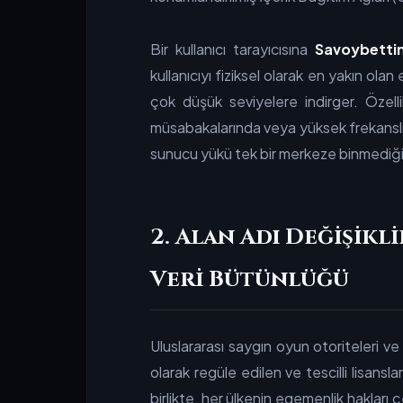
Bir kullanıcı tarayıcısına
Savoybettin
kullanıcıyı fiziksel olarak en yakın ol
çok düşük seviyelere indirger. Özellik
müsabakalarında veya yüksek frekanslı 
sunucu yükü tek bir merkeze binmediği içi
2. Alan Adı Değişik
Veri Bütünlüğü
Uluslararası saygın oyun otoriteleri 
olarak regüle edilen ve tescilli lisansl
birlikte, her ülkenin egemenlik hakları