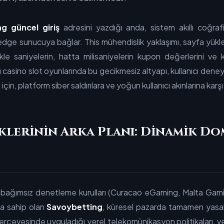
g güncel giriş
adresini yazdığı anda, sistem akıllı coğraf
an edge sunucuya bağlar. This mühendislik yaklaşımı, sayfa yükl
le saniyelerin, hatta milisaniyelerin kupon değerlerini ve k
casino slot oyunlarında bu gecikmesiz altyapı, kullanıcı dene
n, platform siber saldırılara ve yoğun kullanıcı akınlarına karşı 
liklerinin Arka Planı: Dinamik D
ve bağımsız denetleme kurulları (Curacao eGaming, Malta Gami
ara sahip olan
Savoybetting
, küresel pazarda tamamen yasal 
 çerçevesinde uyguladığı yerel telekomünikasyon politikaları, ve