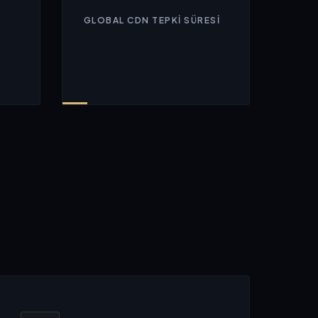
GLOBAL CDN TEPKI SÜRESI