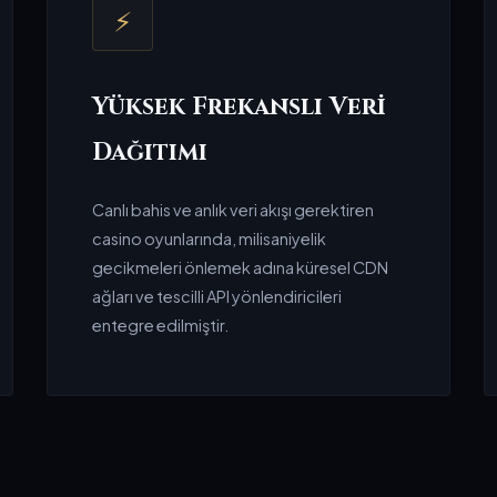
⚡
Yüksek Frekanslı Veri
Dağıtımı
Canlı bahis ve anlık veri akışı gerektiren
casino oyunlarında, milisaniyelik
gecikmeleri önlemek adına küresel CDN
ağları ve tescilli API yönlendiricileri
entegre edilmiştir.