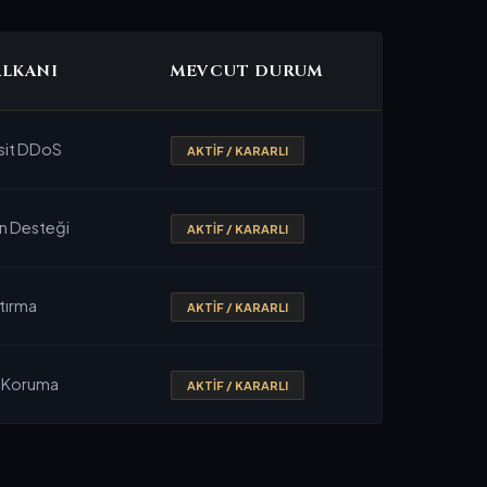
ALKANI
MEVCUT DURUM
nsit DDoS
AKTIF / KARARLI
n Desteği
AKTIF / KARARLI
ştırma
AKTIF / KARARLI
m Koruma
AKTIF / KARARLI