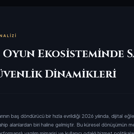
NALİZİ
l Oyun Ekosisteminde 
Güvenlik Dinamikleri
larının baş döndürücü bir hızla evrildiği 2026 yılında, dijital 
hip alanlardan biri haline gelmiştir. Bu küresel dönüşümün
ormanslı yazılım mimarisi ve kullanıcı odaklı hizmet politikalar