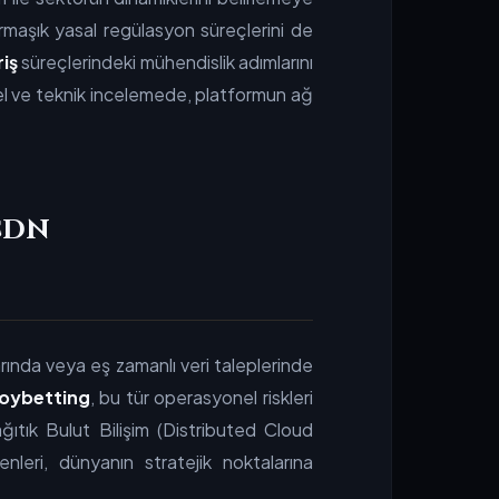
armaşık yasal regülasyon süreçlerini de
iş
süreçlerindeki mühendislik adımlarını
msel ve teknik incelemede, platformun ağ
 CDN
rında veya eş zamanlı veri taleplerinde
oybetting
, bu tür operasyonel riskleri
ğıtık Bulut Bilişim (Distributed Cloud
leri, dünyanın stratejik noktalarına