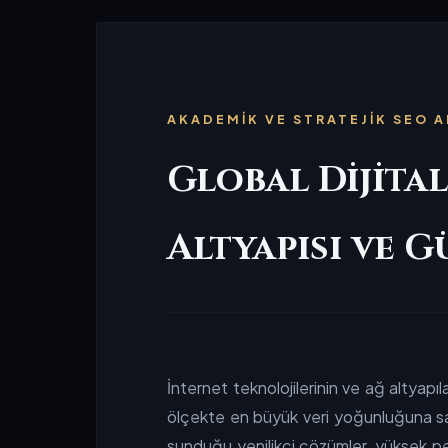
AKADEMİK VE STRATEJİK SEO A
Global Dijita
Altyapısı ve 
İnternet teknolojilerinin ve ağ altyapı
ölçekte en büyük veri yoğunluğuna sa
sunduğu yenilikçi çözümler, yüksek perf