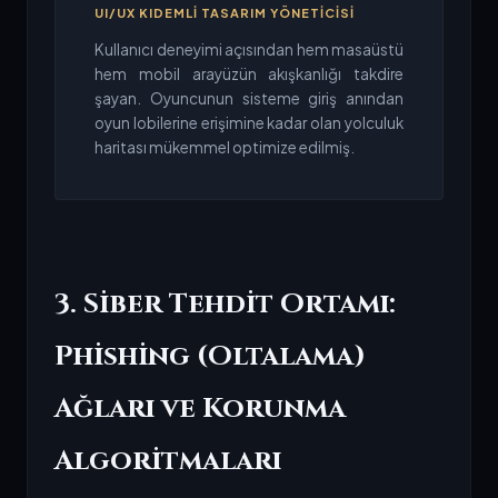
UI/UX KIDEMLI TASARIM YÖNETICISI
Kullanıcı deneyimi açısından hem masaüstü
hem mobil arayüzün akışkanlığı takdire
şayan. Oyuncunun sisteme giriş anından
oyun lobilerine erişimine kadar olan yolculuk
haritası mükemmel optimize edilmiş.
3. Siber Tehdit Ortamı:
Phishing (Oltalama)
Ağları ve Korunma
Algoritmaları