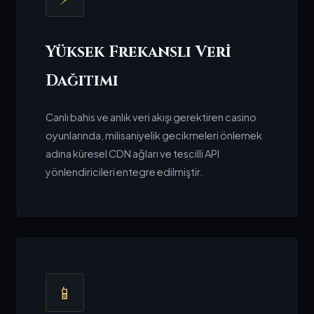
Yüksek Frekanslı Veri
Dağıtımı
Canlı bahis ve anlık veri akışı gerektiren casino
oyunlarında, milisaniyelik gecikmeleri önlemek
adına küresel CDN ağları ve tescilli API
yönlendiricileri entegre edilmiştir.
📱