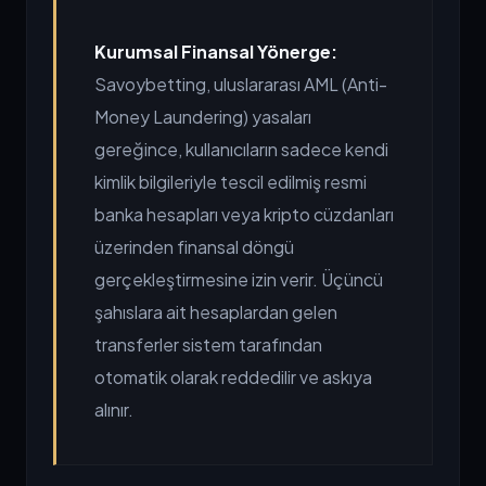
Kurumsal Finansal Yönerge:
Savoybetting, uluslararası AML (Anti-
Money Laundering) yasaları
gereğince, kullanıcıların sadece kendi
kimlik bilgileriyle tescil edilmiş resmi
banka hesapları veya kripto cüzdanları
üzerinden finansal döngü
gerçekleştirmesine izin verir. Üçüncü
şahıslara ait hesaplardan gelen
transferler sistem tarafından
otomatik olarak reddedilir ve askıya
alınır.