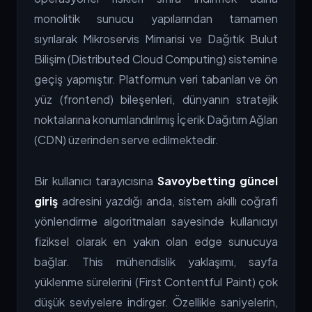
monolitik sunucu yapılarından tamamen
sıyrılarak Mikroservis Mimarisi ve Dağıtık Bulut
Bilişim (Distributed Cloud Computing) sistemine
geçiş yapmıştır. Platformun veri tabanları ve ön
yüz (frontend) bileşenleri, dünyanın stratejik
noktalarına konumlandırılmış İçerik Dağıtım Ağları
(CDN) üzerinden serve edilmektedir.
Bir kullanıcı tarayıcısına
Savoybetting güncel
giriş
adresini yazdığı anda, sistem akıllı coğrafi
yönlendirme algoritmaları sayesinde kullanıcıyı
fiziksel olarak en yakın olan edge sunucuya
bağlar. This mühendislik yaklaşımı, sayfa
yüklenme sürelerini (First Contentful Paint) çok
düşük seviyelere indirger. Özellikle saniyelerin,