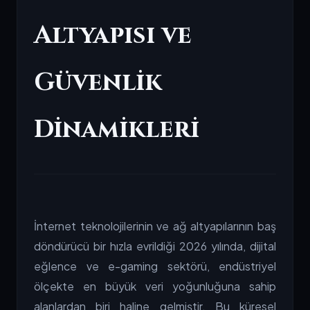
Altyapısı ve
Güvenlik
Dinamikleri
İnternet teknolojilerinin ve ağ altyapılarının baş
döndürücü bir hızla evrildiği 2026 yılında, dijital
eğlence ve e-gaming sektörü, endüstriyel
ölçekte en büyük veri yoğunluğuna sahip
alanlardan biri haline gelmiştir. Bu küresel