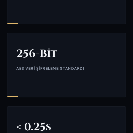
256-Bit
AES VERI ŞIFRELEME STANDARDI
< 0.25s