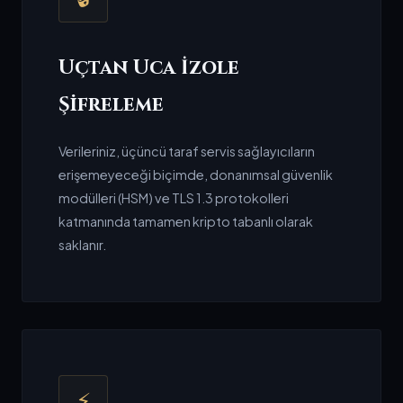
Uçtan Uca İzole
Şifreleme
Verileriniz, üçüncü taraf servis sağlayıcıların
erişemeyeceği biçimde, donanımsal güvenlik
modülleri (HSM) ve TLS 1.3 protokolleri
katmanında tamamen kripto tabanlı olarak
saklanır.
⚡