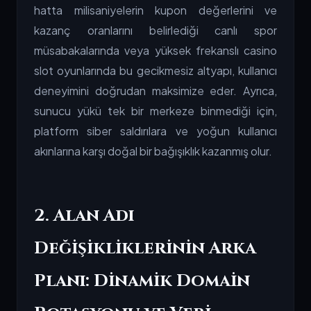
hatta milisaniyelerin kupon değerlerini ve
kazanç oranlarını belirlediği canlı spor
müsabakalarında veya yüksek frekanslı casino
slot oyunlarında bu gecikmesiz altyapı, kullanıcı
deneyimini doğrudan maksimize eder. Ayrıca,
sunucu yükü tek bir merkeze binmediği için,
platform siber saldırılara ve yoğun kullanıcı
akınlarına karşı doğal bir bağışıklık kazanmış olur.
2. Alan Adı
Değişikliklerinin Arka
Planı: Dinamik Domain