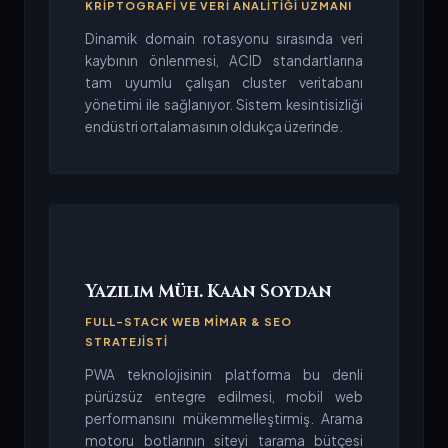
KRIPTOGRAFI VE VERI ANALITIĞI UZMANI
Dinamik domain rotasyonu sırasında veri
kaybının önlenmesi, ACID standartlarına
tam uyumlu çalışan cluster veritabanı
yönetimi ile sağlanıyor. Sistem kesintisizliği
endüstri ortalamasının oldukça üzerinde.
Yazılım Müh. Kaan Soydan
FULL-STACK WEB MIMAR & SEO
STRATEJISTI
PWA teknolojisinin platforma bu denli
pürüzsüz entegre edilmesi, mobil web
performansını mükemmelleştirmiş. Arama
motoru botlarının siteyi tarama bütçesi